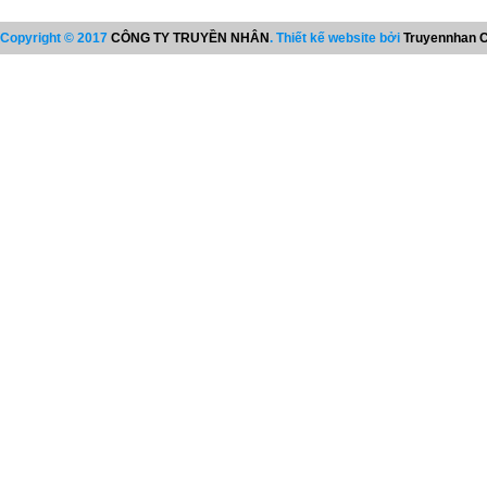
Copyright © 2017
CÔNG TY TRUYỀN NHÂN
. Thiết kế website bởi
Truyennhan C