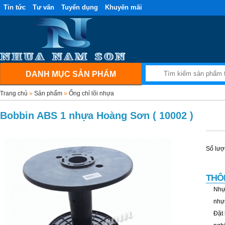
Tin tức
Tư vấn
Tuyển dụng
Khuyến mãi
DANH MỤC SẢN PHẨM
Trang chủ
»
Sản phẩm
»
Ống chỉ lõi nhựa
Bobbin ABS 1 nhựa Hoàng Sơn ( 10002 )
Số lượ
THÔ
Nhự
nhự
Đặt