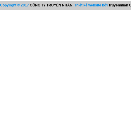
Copyright © 2017
CÔNG TY TRUYỀN NHÂN
. Thiết kế website bởi
Truyennhan C