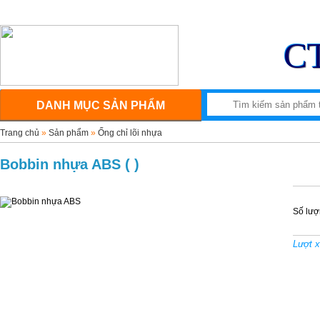
Tin tức
Tư vấn
Tuyển dụng
Khuyến mãi
C
DANH MỤC SẢN PHẨM
Trang chủ
»
Sản phẩm
»
Ống chỉ lõi nhựa
Bobbin nhựa ABS ( )
Số lượ
Lượt 