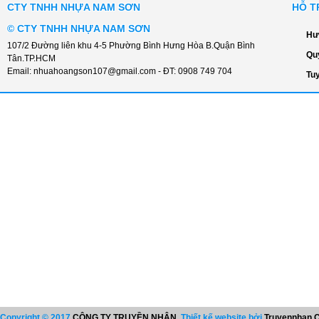
CTY TNHH NHỰA NAM SƠN
HỖ T
©
CTY TNHH NHỰA NAM SƠN
Hư
107/2 Đường liên khu 4-5 Phường Bình Hưng Hòa B.Quận Bình
Qu
Tân.TP.HCM
Email:
nhuahoangson107@gmail.com
- ĐT:
0908 749 704
Tu
Copyright © 2017
CÔNG TY TRUYỀN NHÂN
. Thiết kế website bởi
Truyennhan C