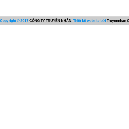
Copyright © 2017
CÔNG TY TRUYỀN NHÂN
. Thiết kế website bởi
Truyennhan C