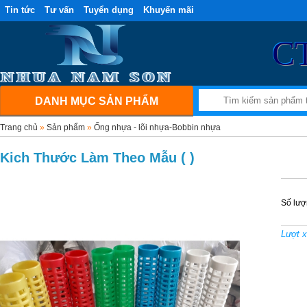
Tin tức
Tư vấn
Tuyển dụng
Khuyến mãi
C
DANH MỤC SẢN PHẨM
Trang chủ
»
Sản phẩm
»
Ống nhựa - lõi nhựa-Bobbin nhựa
Kich Thước Làm Theo Mẫu ( )
Số lượ
Lượt 