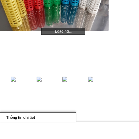
Loading...
Loading...
Thông tin chi tiết