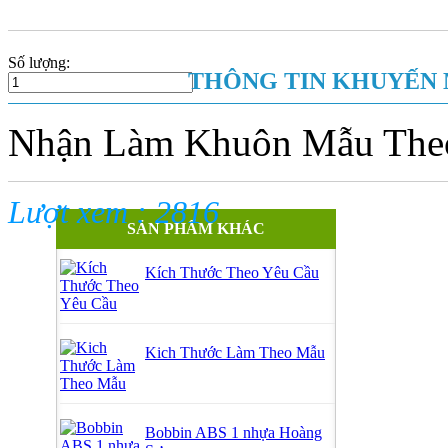
Mua hàng
Số lượng:
THÔNG TIN KHUYẾN 
Nhận Làm Khuôn Mẫu The
Lượt xem : 2816
SẢN PHẨM KHÁC
Kích Thước Theo Yêu Cầu
Kich Thước Làm Theo Mẫu
Bobbin ABS 1 nhựa Hoàng