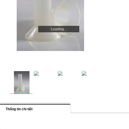
Loading...
Loading...
Thông tin chi tiết