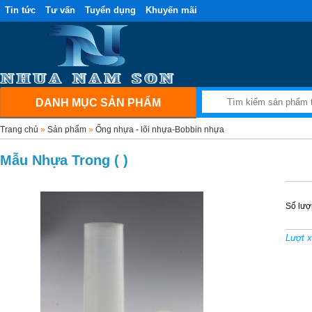
Tin tức
Tư vấn
Tuyển dụng
Khuyến mãi
DANH MỤC SẢN PHẨM
Trang chủ
»
Sản phẩm
»
Ống nhựa - lõi nhựa-Bobbin nhựa
Mẫu Nhựa Trong ( )
Số lượ
Lượt 