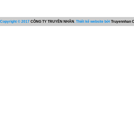
Copyright © 2017
CÔNG TY TRUYỀN NHÂN
. Thiết kế website bởi
Truyennhan C