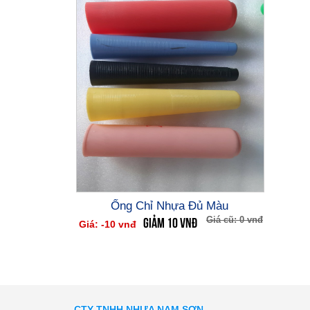
Ống Chỉ Nhựa Đủ Màu
GIẢM 10 vnđ
Giá cũ: 0 vnđ
Giá: -10 vnđ
CTY TNHH NHỰA NAM SƠN