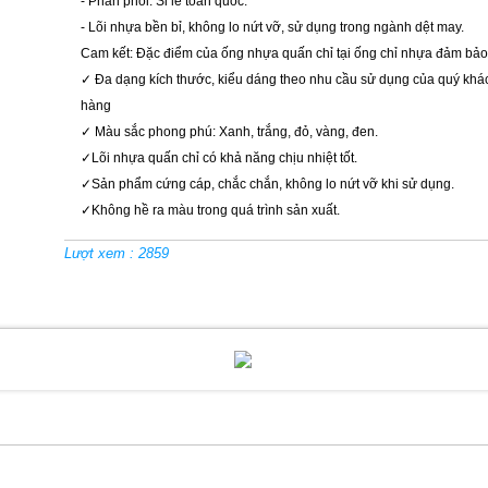
- Phân phối: Sỉ lẻ toàn quốc.
- Lõi nhựa bền bỉ, không lo nứt vỡ, sử dụng trong ngành dệt may.
Cam kết: Đặc điểm của ống nhựa quấn chỉ tại ống chỉ nhựa đảm bảo
✓ Đa dạng kích thước, kiểu dáng theo nhu cầu sử dụng của quý khá
hàng
✓ Màu sắc phong phú: Xanh, trắng, đỏ, vàng, đen.
✓Lõi nhựa quấn chỉ có khả năng chịu nhiệt tốt.
✓Sản phẩm cứng cáp, chắc chắn, không lo nứt vỡ khi sử dụng.
✓Không hề ra màu trong quá trình sản xuất.
Lượt xem : 2859