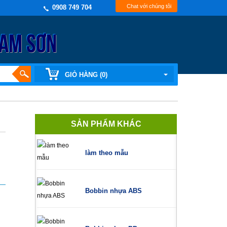
Chat với chúng tôi
0908 749 704
NAM SƠN
GIỎ HÀNG (0)
SẢN PHẨM KHÁC
làm theo mẫu
Bobbin nhựa ABS