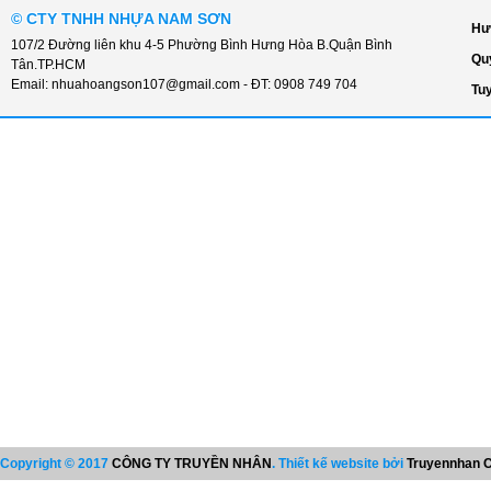
©
CTY TNHH NHỰA NAM SƠN
Hư
107/2 Đường liên khu 4-5 Phường Bình Hưng Hòa B.Quận Bình
Qu
Tân.TP.HCM
Email:
nhuahoangson107@gmail.com
- ĐT:
0908 749 704
Tu
Copyright © 2017
CÔNG TY TRUYỀN NHÂN
. Thiết kế website bởi
Truyennhan C