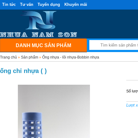
Tin tức
Tư vấn
Tuyển dụng
Khuyến mãi
DANH MỤC SẢN PHẨM
Trang chủ
»
Sản phẩm
»
Ống nhựa - lõi nhựa-Bobbin nhựa
ống chỉ nhựa ( )
Số lượ
Lượt 