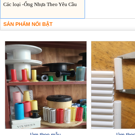
Các loại -Ống Nhựa Theo Yêu Cầu
SẢN PHẨM NỔI BẬT
làm theo mẫu
làm the