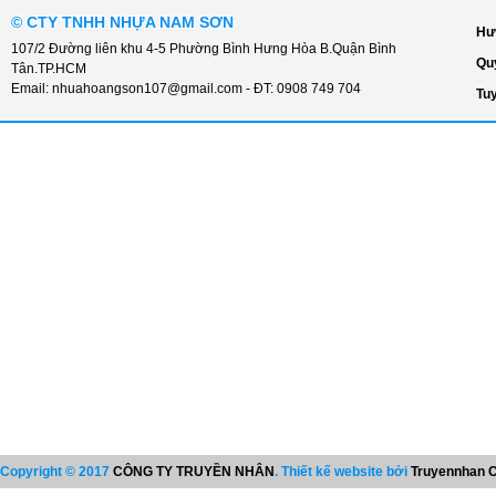
©
CTY TNHH NHỰA NAM SƠN
Hư
107/2 Đường liên khu 4-5 Phường Bình Hưng Hòa B.Quận Bình
Qu
Tân.TP.HCM
Email:
nhuahoangson107@gmail.com
- ĐT:
0908 749 704
Tu
Copyright © 2017
CÔNG TY TRUYỀN NHÂN
. Thiết kế website bởi
Truyennhan C